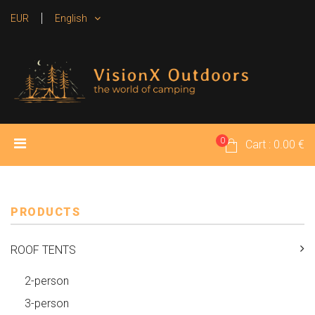
EUR
English
0
HOME
PRODUCTS
MEDIA
Cart : 0.00 €
RENTAL TENTS
CONTACT
PRODUCTS
ROOF TENTS
2-person
3-person