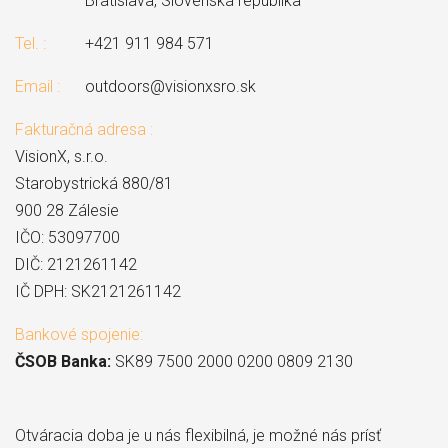
Bratislava, Slovenská republika
Tel. :
+421 911 984 571
Email :
outdoors@visionxsro.sk
Fakturačná adresa :
VisionX, s.r.o.
Starobystrická 880/81
900 28 Zálesie
IČO: 53097700
DIČ: 2121261142
IČ DPH: SK2121261142
Bankové spojenie:
ČSOB Banka:
SK89 7500 2000 0200 0809 2130
Otváracia doba je u nás flexibilná, je možné nás prísť