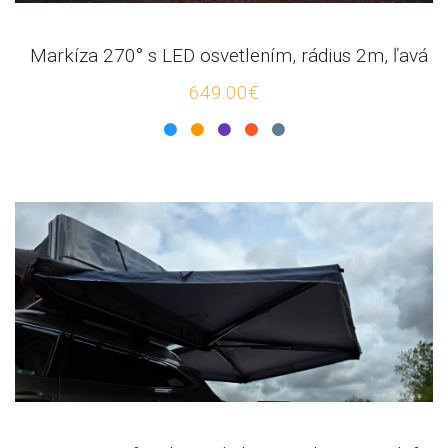
Markíza 270° s LED osvetlením, rádius 2m, ľavá
649.00€