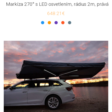
Markíza 270° s LED osvetlením, rádius 2m, prává
648.21€