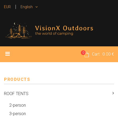
EUR
English
0
HOME
PRODUCTS
MEDIA
Cart : 0.00 €
RENTAL TENTS
CONTACT
PRODUCTS
ROOF TENTS
2-person
3-person