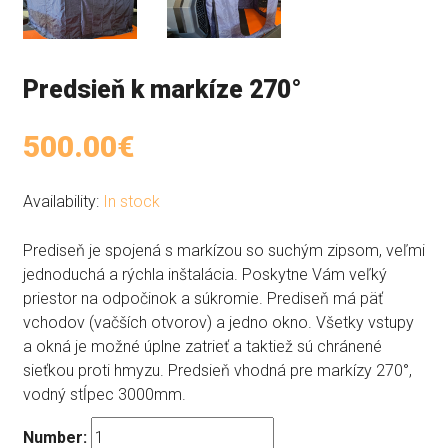
Predsieň k markíze 270°
500.00€
Availability:
In stock
Prediseň je spojená s markízou so suchým zipsom, veľmi
jednoduchá a rýchla inštalácia. Poskytne Vám veľký
priestor na odpočinok a súkromie. Prediseň má päť
vchodov (vačších otvorov) a jedno okno. Všetky vstupy
a okná je možné úplne zatrieť a taktiež sú chránené
sieťkou proti hmyzu. Predsieň vhodná pre markízy 270°,
vodný stĺpec 3000mm.
Number: