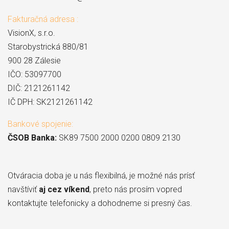
Fakturačná adresa :
VisionX, s.r.o.
Starobystrická 880/81
900 28 Zálesie
IČO: 53097700
DIČ: 2121261142
IČ DPH: SK2121261142
Bankové spojenie:
ČSOB Banka:
SK89 7500 2000 0200 0809 2130
Otváracia doba je u nás flexibilná, je možné nás prísť
navštíviť
aj cez víkend
, preto nás prosím vopred
kontaktujte telefonicky a dohodneme si presný čas.