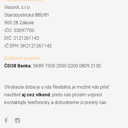
VisionX, s.r.o.
Starobystrická 880/81
900 28 Zálesie
IČO: 53097700
DIČ: 2121261142
IČ DPH: SK2121261142
Bankové spojenie:
ČSOB Banka:
SK89 7500 2000 0200 0809 2130
Otváracia doba je u nás flexibilná, je možné nás prísť
navštíviť
aj cez víkend
, preto nás prosím vopred
kontaktujte telefonicky a dohodneme si presný čas.