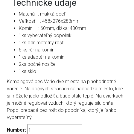
Technické údaje
Materiál : mäkká oceľ
Veľkosť : 458x276x283mm
Komín : 60mm, dĺžka: 400mm
1ks vyberateľný popolník
1ks odnímateľný rošt
5 ks rúr na komín
1ks adaptér na komín
2ks bočné nosiče
1ks sklo
Kempingová pec Vario dve miesta na plnohodnotné
varenie. Na bočných stranách sa nachádza miesto, kde
si môžete jedlo odložiť a bude stále teplé. Na dvierkach
je možné regulovať vzduch, ktorý reguluje silu ohňa.
Popol prepadá cez rošt do popolníka, ktorý je ľahko
vyberateľný.
Number: