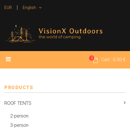
EUR
English
0
HOME
PRODUCTS
MEDIA
Cart : 0.00 €
RENTAL TENTS
CONTACT
PRODUCTS
ROOF TENTS
2-person
3-person