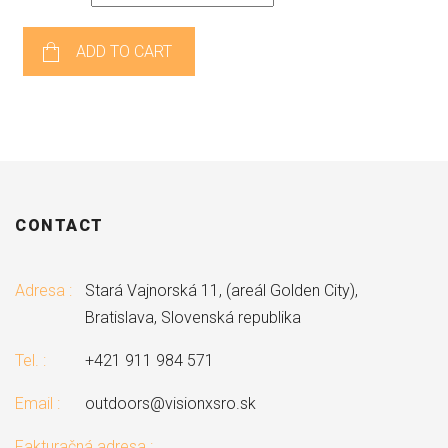
ADD TO CART
CONTACT
Adresa :
Stará Vajnorská 11, (areál Golden City),
Bratislava, Slovenská republika
Tel. :
+421 911 984 571
Email :
outdoors@visionxsro.sk
Fakturačná adresa :