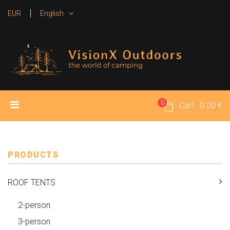
EUR
English
0
HOME
PRODUCTS
MEDIA
Cart : 0.00 €
RENTAL TENTS
CONTACT
PRODUCTS
ROOF TENTS
2-person
3-person