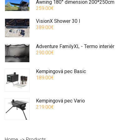
Awning 180° dimension 200*250cm
259.00€
VisionX Shower 30 l
389.00€
Adventure FamilyXL - Termo interiér
290.00€
Kempingová pec Basic
189.00€
Kempingová pec Vario
219.00€
Home
Products