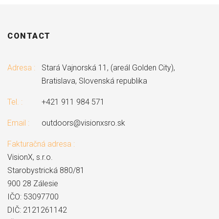
CONTACT
Adresa :
Stará Vajnorská 11, (areál Golden City),
Bratislava, Slovenská republika
Tel. :
+421 911 984 571
Email :
outdoors@visionxsro.sk
Fakturačná adresa :
VisionX, s.r.o.
Starobystrická 880/81
900 28 Zálesie
IČO: 53097700
DIČ: 2121261142