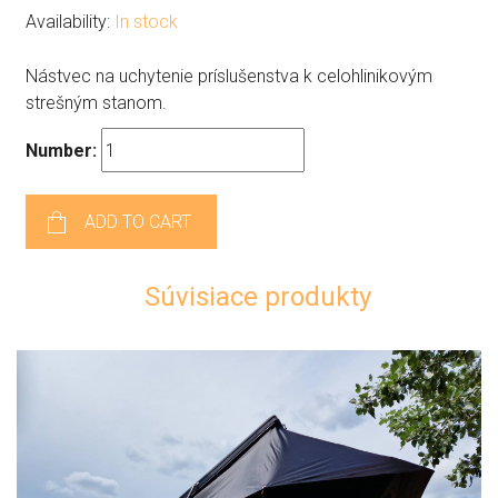
Availability:
In stock
Nástvec na uchytenie príslušenstva k celohlinikovým
strešným stanom.
Number:
ADD TO CART
Súvisiace produkty