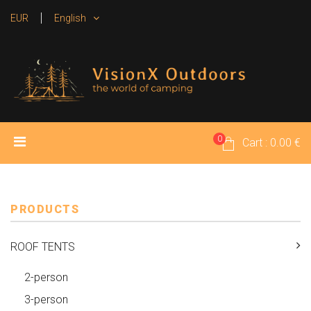
EUR
English
0
HOME
PRODUCTS
MEDIA
Cart : 0.00 €
RENTAL TENTS
CONTACT
PRODUCTS
ROOF TENTS
2-person
3-person