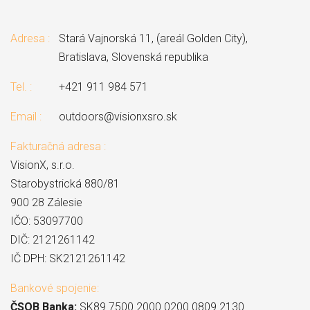
Adresa :
Stará Vajnorská 11, (areál Golden City),
Bratislava, Slovenská republika
Tel. :
+421 911 984 571
Email :
outdoors@visionxsro.sk
Fakturačná adresa :
VisionX, s.r.o.
Starobystrická 880/81
900 28 Zálesie
IČO: 53097700
DIČ: 2121261142
IČ DPH: SK2121261142
Bankové spojenie:
ČSOB Banka:
SK89 7500 2000 0200 0809 2130