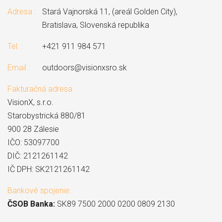
Adresa :
Stará Vajnorská 11, (areál Golden City),
Bratislava, Slovenská republika
Tel. :
+421 911 984 571
Email :
outdoors@visionxsro.sk
Fakturačná adresa :
VisionX, s.r.o.
Starobystrická 880/81
900 28 Zálesie
IČO: 53097700
DIČ: 2121261142
IČ DPH: SK2121261142
Bankové spojenie:
ČSOB Banka:
SK89 7500 2000 0200 0809 2130