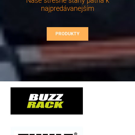
Naše strešné stany patria k
najpredávanejším
PRODUKTY