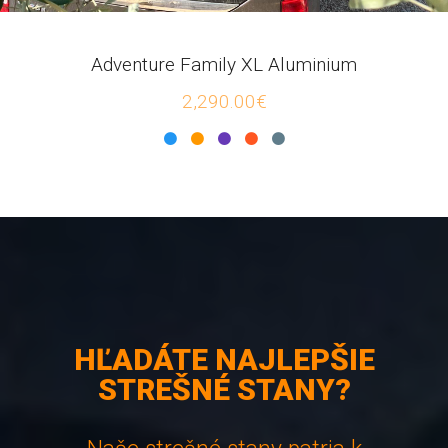
Adventure Family XL Aluminium
2,290.00€
HĽADÁTE NAJLEPŠIE
STREŠNÉ STANY?