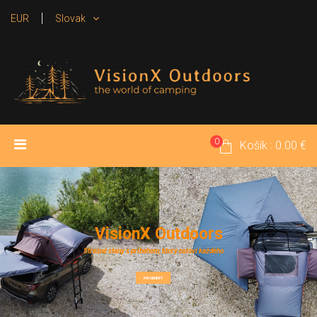
EUR
Slovak
0
ÚVOD
PRODUKTY
MÉDIA
Košík : 0.00 €
POŽIČOVŇA
KONTAKT
V
i
s
i
o
n
X
O
u
t
d
o
o
r
s
Strešné stany s príbehom, ktorý osloví každého
PRODUKTY