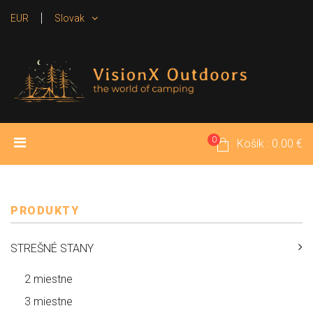
EUR
Slovak
0
ÚVOD
PRODUKTY
MÉDIA
Košík : 0.00 €
POŽIČOVŇA
KONTAKT
PRODUKTY
STREŠNÉ STANY
2 miestne
3 miestne