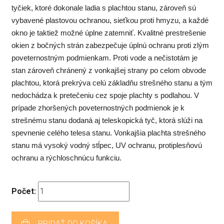
tyčiek, ktoré dokonale ladia s plachtou stanu, zároveň sú
vybavené plastovou ochranou, sieťkou proti hmyzu, a každé
okno je taktiež možné úplne zatemniť. Kvalitné prestrešenie
okien z bočných strán zabezpečuje úplnú ochranu proti zlým
poveternostným podmienkam. Proti vode a nečistotám je
stan zároveň chránený z vonkajšej strany po celom obvode
plachtou, ktorá prekrýva celú základňu strešného stanu a tým
nedochádza k pretečeniu cez spoje plachty s podlahou. V
prípade zhoršených poveternostných podmienok je k
strešnému stanu dodaná aj teleskopická tyč, ktorá slúži na
spevnenie celého telesa stanu. Vonkajšia plachta strešného
stanu má vysoký vodný stĺpec, UV ochranu, protiplesňovú
ochranu a rýchloschnúcu funkciu.
Počet:
PRIDAŤ DO KOŠÍKA