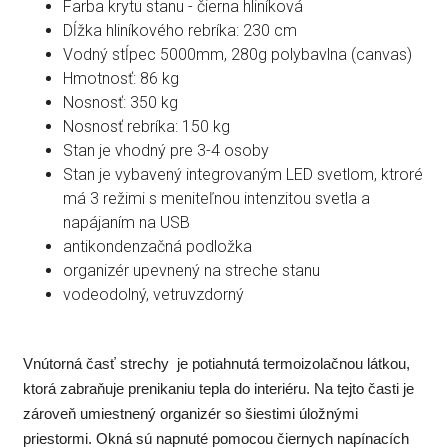
Farba krytu stanu - čierna hliníková
Dĺžka hliníkového rebríka: 230 cm
Vodný stĺpec 5000mm, 280g polybavlna (canvas)
Hmotnosť: 86 kg
Nosnosť: 350 kg
Nosnosť rebríka: 150 kg
Stan je vhodný pre 3-4 osoby
Stan je vybavený integrovaným LED svetlom, ktroré
má 3 režimi s meniteľnou intenzitou svetla a
napájaním na USB
antikondenzačná podložka
organizér upevnený na streche stanu
vodeodolný, vetruvzdorný
Vnútorná časť strechy je potiahnutá termoizolačnou látkou,
ktorá zabraňuje prenikaniu tepla do interiéru. Na tejto časti je
zároveň umiestnený organizér so šiestimi úložnými
priestormi. Okná sú napnuté pomocou čiernych napínacích