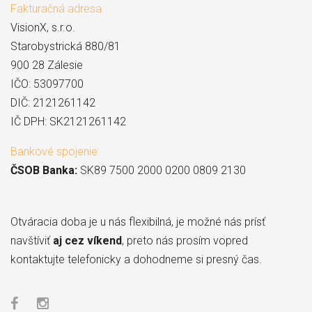
Fakturačná adresa :
VisionX, s.r.o.
Starobystrická 880/81
900 28 Zálesie
IČO: 53097700
DIČ: 2121261142
IČ DPH: SK2121261142
Bankové spojenie:
ČSOB Banka:
SK89 7500 2000 0200 0809 2130
Otváracia doba je u nás flexibilná, je možné nás prísť
navštíviť
aj cez víkend
, preto nás prosím vopred
kontaktujte telefonicky a dohodneme si presný čas.