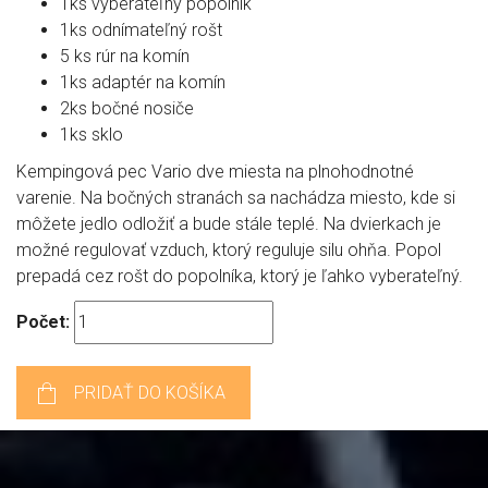
1ks vyberateľný popolník
1ks odnímateľný rošt
5 ks rúr na komín
1ks adaptér na komín
2ks bočné nosiče
1ks sklo
Kempingová pec Vario dve miesta na plnohodnotné
varenie. Na bočných stranách sa nachádza miesto, kde si
môžete jedlo odložiť a bude stále teplé. Na dvierkach je
možné regulovať vzduch, ktorý reguluje silu ohňa. Popol
prepadá cez rošt do popolníka, ktorý je ľahko vyberateľný.
Počet:
PRIDAŤ DO KOŠÍKA