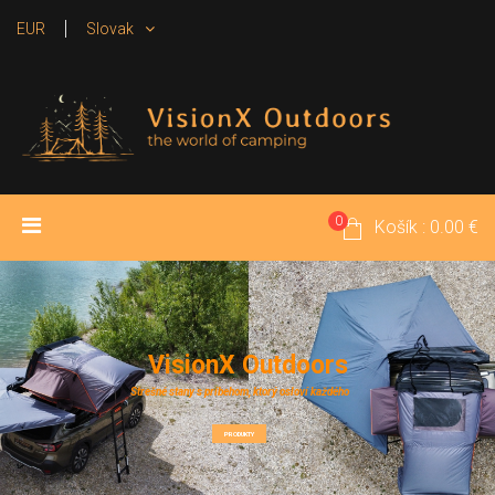
EUR
Slovak
0
ÚVOD
PRODUKTY
MÉDIA
Košík : 0.00 €
POŽIČOVŇA
KONTAKT
V
i
s
i
o
n
X
O
u
t
d
o
o
r
s
Strešné stany s príbehom, ktorý osloví každého
PRODUKTY