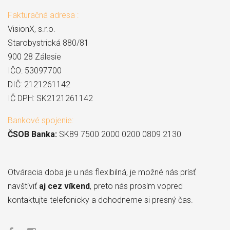
Fakturačná adresa :
VisionX, s.r.o.
Starobystrická 880/81
900 28 Zálesie
IČO: 53097700
DIČ: 2121261142
IČ DPH: SK2121261142
Bankové spojenie:
ČSOB Banka:
SK89 7500 2000 0200 0809 2130
Otváracia doba je u nás flexibilná, je možné nás prísť
navštíviť
aj cez víkend
, preto nás prosím vopred
kontaktujte telefonicky a dohodneme si presný čas.