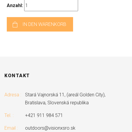
Anzahl:
IN DEN WARENKORB
KONTAKT
Adresa :
Stará Vajnorská 11, (areál Golden City),
Bratislava, Slovenská republika
Tel. :
+421 911 984 571
Email :
outdoors@visionxsro.sk