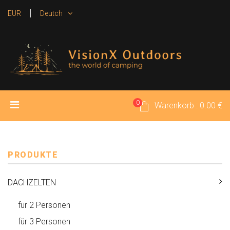
EUR
Deutch
0
HOME
PRODUKTE
MEDIEN
Warenkorb : 0.00 €
KONTAKT
PRODUKTE
DACHZELTEN
für 2 Personen
für 3 Personen