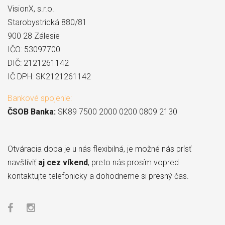
VisionX, s.r.o.
Starobystrická 880/81
900 28 Zálesie
IČO: 53097700
DIČ: 2121261142
IČ DPH: SK2121261142
Bankové spojenie:
ČSOB Banka:
SK89 7500 2000 0200 0809 2130
Otváracia doba je u nás flexibilná, je možné nás prísť
navštíviť
aj cez víkend
, preto nás prosím vopred
kontaktujte telefonicky a dohodneme si presný čas.