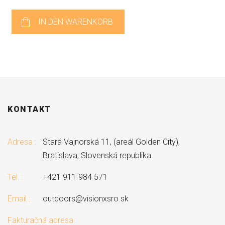
IN DEN WARENKORB
KONTAKT
Adresa :
Stará Vajnorská 11, (areál Golden City),
Bratislava, Slovenská republika
Tel. :
+421 911 984 571
Email :
outdoors@visionxsro.sk
Fakturačná adresa :