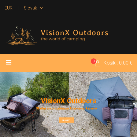
EUR
Slovak
0
ÚVOD
PRODUKTY
MÉDIA
Košík : 0.00 €
POŽIČOVŇA
KONTAKT
V
i
s
i
o
n
X
O
u
t
d
o
o
r
s
Strešné stany s príbehom, ktorý osloví každého
PRODUKTY