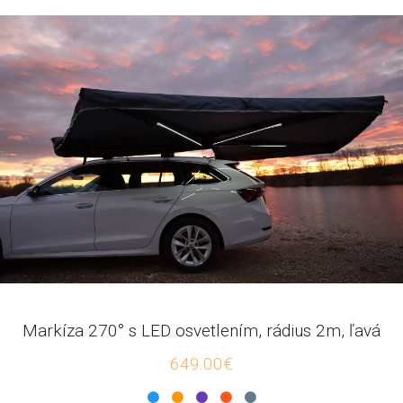
Markíza 270° s LED osvetlením, rádius 2m, ľavá
649.00€