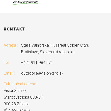
KONTAKT
Adresa :
Stará Vajnorská 11, (areál Golden City),
Bratislava, Slovenská republika
Tel. :
+421 911 984 571
Email :
outdoors@visionxsro.sk
Fakturačná adresa :
VisionX, s.r.o.
Starobystrická 880/81
900 28 Zálesie
IČO: 53097700