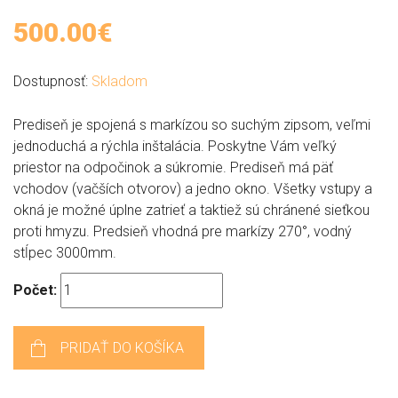
500.00€
Dostupnosť:
Skladom
Prediseň je spojená s markízou so suchým zipsom, veľmi
jednoduchá a rýchla inštalácia. Poskytne Vám veľký
priestor na odpočinok a súkromie. Prediseň má päť
vchodov (vačších otvorov) a jedno okno. Všetky vstupy a
okná je možné úplne zatrieť a taktiež sú chránené sieťkou
proti hmyzu. Predsieň vhodná pre markízy 270°, vodný
stĺpec 3000mm.
Počet:
PRIDAŤ DO KOŠÍKA