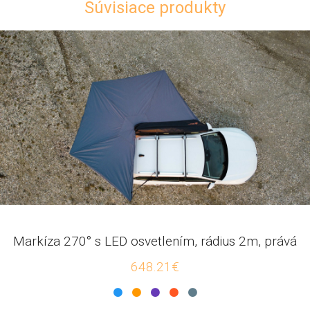
Súvisiace produkty
Markíza 270° s LED osvetlením, rádius 2m, prává
648.21€