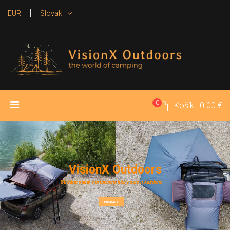
EUR
Slovak
0
ÚVOD
PRODUKTY
MÉDIA
Košík : 0.00 €
POŽIČOVŇA
KONTAKT
V
i
s
i
o
n
X
O
u
t
d
o
o
r
s
Strešné stany s príbehom, ktorý osloví každého
PRODUKTY