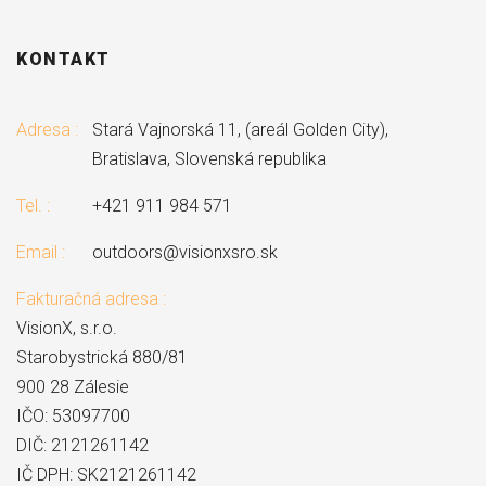
KONTAKT
Adresa :
Stará Vajnorská 11, (areál Golden City),
Bratislava, Slovenská republika
Tel. :
+421 911 984 571
Email :
outdoors@visionxsro.sk
Fakturačná adresa :
VisionX, s.r.o.
Starobystrická 880/81
900 28 Zálesie
IČO: 53097700
DIČ: 2121261142
IČ DPH: SK2121261142